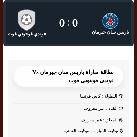
0
:
0
باريس سان جيرمان
فوندي فونتوني فوت
بطاقة مباراة باريس سان جيرمان Vs
فوندي فونتوني فوت
🏆
البطولة : كأس فرنسا
📺
القناة : غير معروف
🎤
المعلق : غير معروف
⌚
توقيت المباراة : بتوقيت القاهرة