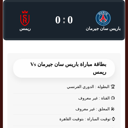
0
:
0
باريس سان جيرمان
ريمس
بطاقة مباراة باريس سان جيرمان Vs
ريمس
🏆
البطولة : الدوري الفرنسي
📺
القناة : غير معروف
🎤
المعلق : غير معروف
⌚
توقيت المباراة : بتوقيت القاهرة