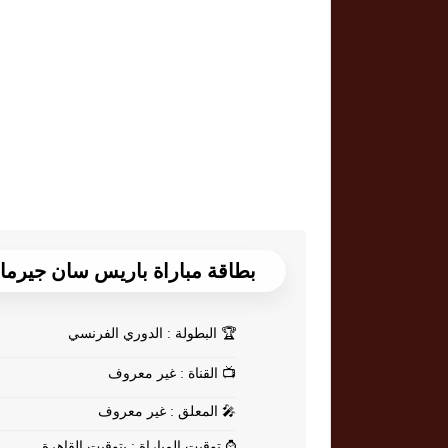
بطاقة مباراة باريس سان جيرمان Vs تول
🏆
البطولة : الدوري الفرنسي
📺
القناة : غير معروف
🎤
المعلق : غير معروف
⌚
توقيت المباراة : بتوقيت القاهرة