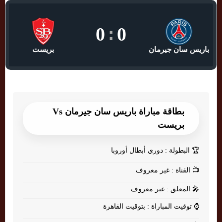
0
:
0
باريس سان جيرمان
بريست
بطاقة مباراة باريس سان جيرمان Vs
بريست
🏆
البطولة : دوري أبطال أوروبا
📺
القناة : غير معروف
🎤
المعلق : غير معروف
⌚
توقيت المباراة : بتوقيت القاهرة