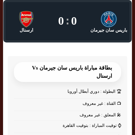
0
:
0
باريس سان جيرمان
ارسنال
بطاقة مباراة باريس سان جيرمان Vs
ارسنال
🏆
البطولة : دوري أبطال أوروبا
📺
القناة : غير معروف
🎤
المعلق : غير معروف
⌚
توقيت المباراة : بتوقيت القاهرة