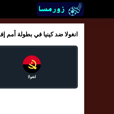
انغولا ضد كينيا في بطولة أمم إفريقي
انغولا