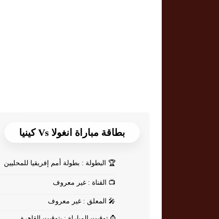
بطاقة مباراة انغولا Vs كينيا
🏆
البطولة : بطولة أمم إفريقيا للمحليين
📺
القناة : غير معروف
🎤
المعلق : غير معروف
⌚
توقيت المباراة : بتوقيت القاهرة