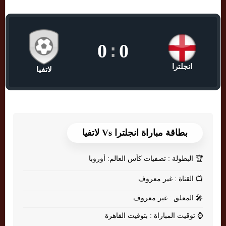
0
:
0
انجلترا
لاتفيا
بطاقة مباراة انجلترا Vs لاتفيا
🏆
البطولة : تصفيات كأس العالم: أوروبا
📺
القناة : غير معروف
🎤
المعلق : غير معروف
⌚
توقيت المباراة : بتوقيت القاهرة