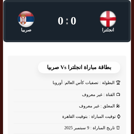
0
:
0
انجلترا
صربيا
بطاقة مباراة انجلترا Vs صربيا
🏆
البطولة : تصفيات كأس العالم: أوروبا
📺
القناة : غير معروف
🎤
المعلق : غير معروف
⌚
توقيت المباراة : بتوقيت القاهرة
⏰
تاريخ المباراة : 9 سبتمبر 2025