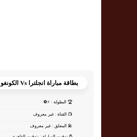
بطاقة مباراة انجلترا Vs الكونغو
🏆
البطولة : ⚡⚽
📺
القناة : غير معروف
🎤
المعلق : غير معروف
⌚
توقيت المباراة : بتوقيت القاهرة