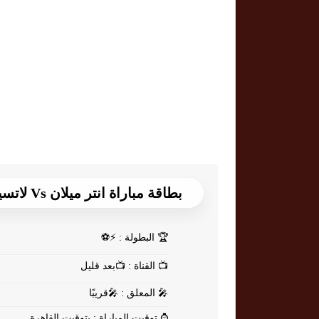
بطاقة مباراة انتر ميلان Vs لاتسيو
🏆
البطولة : ⚡⚽
📺
القناة : 📺بعد قليل
🎤
المعلق : 🎤قريبًا
⌚
توقيت المباراة : بتوقيت القاهرة