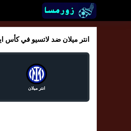
انتر ميلان ضد لاتسيو في كأس ايطاليا
انتر ميلان