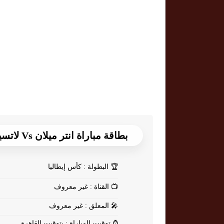
بطاقة مباراة انتر ميلان Vs لاتسيو
🏆
البطولة : كأس إيطاليا
📺
القناة : غير معروف
🎤
المعلق : غير معروف
⌚
توقيت المباراة : بتوقيت القاهرة