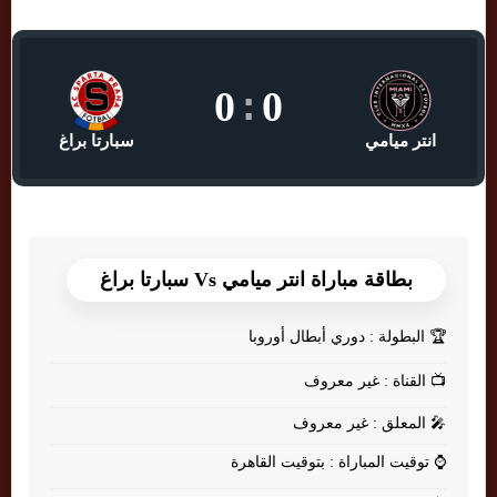
0
:
0
انتر ميامي
سبارتا براغ
بطاقة مباراة انتر ميامي Vs سبارتا براغ
🏆
البطولة : دوري أبطال أوروبا
📺
القناة : غير معروف
🎤
المعلق : غير معروف
⌚
توقيت المباراة : بتوقيت القاهرة