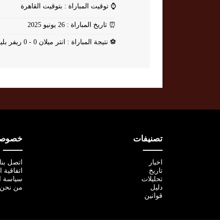
⌚
توقيت المباراة : بتوقيت القاهرة
⏰
تاريخ المباراة : 26 يونيو 2025
⚽
نتيجة المباراة : انتر ميلان 0 - 0 ريفر بليت
تصنيفات
خصوصية
اخبار
اتصل بنا
تاريخ
اتفاقية 
تحليلات
سياسة ا
دليل
من نحن
قوانين