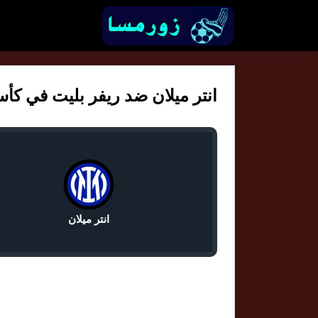
انتر ميلان ضد ريفر بليت في كأس الع
انتر ميلان