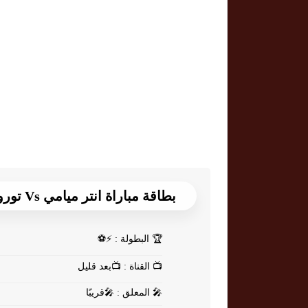
بطاقة مباراة انتر ميامي Vs تورونتو
🏆
البطولة : ⚡⚽
📺
القناة : 📺بعد قليل
🎤
المعلق : 🎤قريبًا