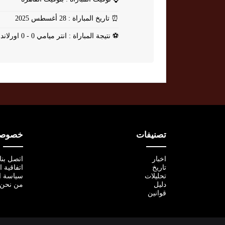
⏰
تاريخ المباراة : 28 أغسطس 2025
⚽
نتيجة المباراة : انتر ميامي 0 - 0 اورلاندو سيتي
تصنيفات
خصوصية
اخبار
اتصل بنا
تاريخ
اتفاقية 
تحليلات
سياسة ا
دليل
من نحن
قوانين