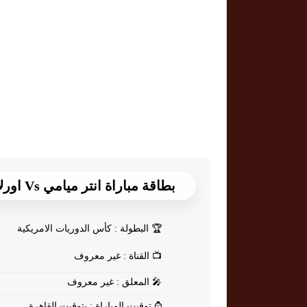
بطاقة مباراة انتر ميامي Vs اورلاندو سيتي
🏆
البطولة : كأس الدوريات الامريكية
📺
القناة : غير معروف
🎤
المعلق : غير معروف
⌚
توقيت المباراة : بتوقيت القاهرة