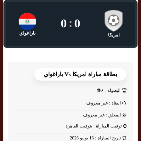
0
:
0
باراغواي
امريكا
بطاقة مباراة امريكا Vs باراغواي
🏆
البطولة : ⚡⚽
📺
القناة : غير معروف
🎤
المعلق : غير معروف
⌚
توقيت المباراة : بتوقيت القاهرة
⏰
تاريخ المباراة : 13 يونيو 2026