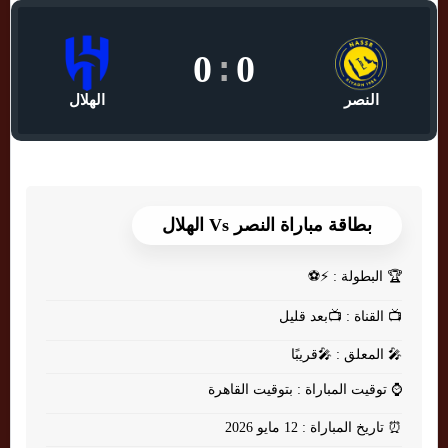
0
:
0
النصر
الهلال
بطاقة مباراة النصر Vs الهلال
🏆
البطولة : ⚡⚽
📺
القناة : 📺بعد قليل
🎤
المعلق : 🎤قريبًا
⌚
توقيت المباراة : بتوقيت القاهرة
⏰
تاريخ المباراة : 12 مايو 2026