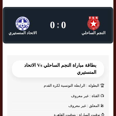
0
:
0
النجم الساحلي
الاتحاد المنستيري
بطاقة مباراة النجم الساحلي Vs الاتحاد
المنستيري
🏆
البطولة : الرابطة التونسية لكرة القدم
📺
القناة : غير معروف
🎤
المعلق : غير معروف
⌚
توقيت المباراة : بتوقيت القاهرة