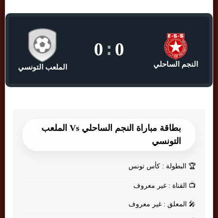
0
:
0
النجم الساحلي
الملعب التونسي
بطاقة مباراة النجم الساحلي Vs الملعب
التونسي
🏆
البطولة : كأس تونس
📺
القناة : غير معروف
🎤
المعلق : غير معروف