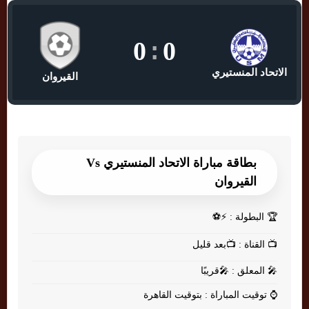
0
:
0
الاتحاد المنستيري
القيروان
بطاقة مباراة الاتحاد المنستيري Vs
القيروان
🏆
البطولة : ⚡⚽
📺
القناة : 📺بعد قليل
🎤
المعلق : 🎤قريبًا
⌚
توقيت المباراة : بتوقيت القاهرة