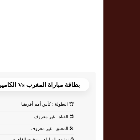
بطاقة مباراة المغرب Vs الكاميرون
🏆
البطولة : كأس أمم أفريقيا
📺
القناة : غير معروف
🎤
المعلق : غير معروف
⌚
توقيت المباراة : بتوقيت القاهرة