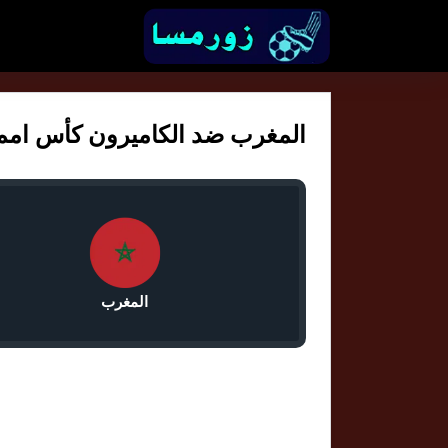
المغرب ضد الكاميرون كأس امم افري
المغرب