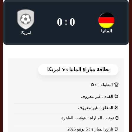
0
:
0
المانيا
امريكا
بطاقة مباراة المانيا Vs امريكا
🏆
البطولة : ⚡⚽
📺
القناة : غير معروف
🎤
المعلق : غير معروف
⌚
توقيت المباراة : بتوقيت القاهرة
⏰
تاريخ المباراة : 6 يونيو 2026