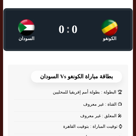
0
:
0
الكونغو
السودان
بطاقة مباراة الكونغو Vs السودان
🏆
البطولة : بطولة أمم إفريقيا للمحليين
📺
القناة : غير معروف
🎤
المعلق : غير معروف
⌚
توقيت المباراة : بتوقيت القاهرة