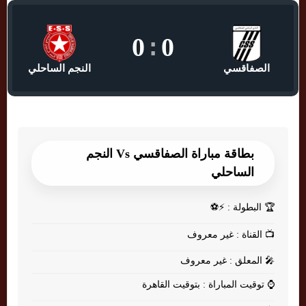
0
:
0
الصفاقسي
النجم الساحلي
بطاقة مباراة الصفاقسي Vs النجم
الساحلي
🏆
البطولة : ⚡⚽
📺
القناة : غير معروف
🎤
المعلق : غير معروف
⌚
توقيت المباراة : بتوقيت القاهرة