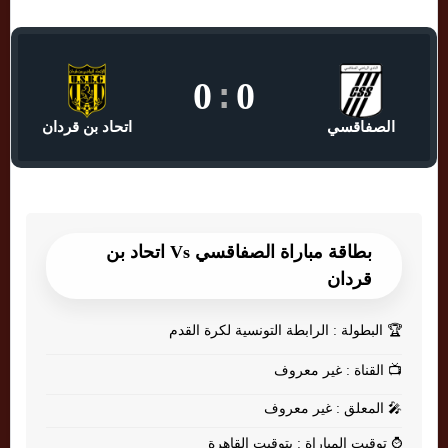
0
:
0
الصفاقسي
اتحاد بن قردان
بطاقة مباراة الصفاقسي Vs اتحاد بن
قردان
🏆
البطولة : الرابطة التونسية لكرة القدم
📺
القناة : غير معروف
🎤
المعلق : غير معروف
⌚
توقيت المباراة : بتوقيت القاهرة