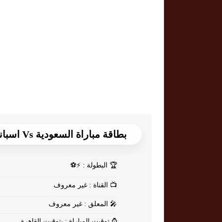
بطاقة مباراة السعودية Vs اسبانيا
🏆
البطولة : ⚡⚽
📺
القناة : غير معروف
🎤
المعلق : غير معروف
⌚
توقيت المباراة : بتوقيت القاهرة