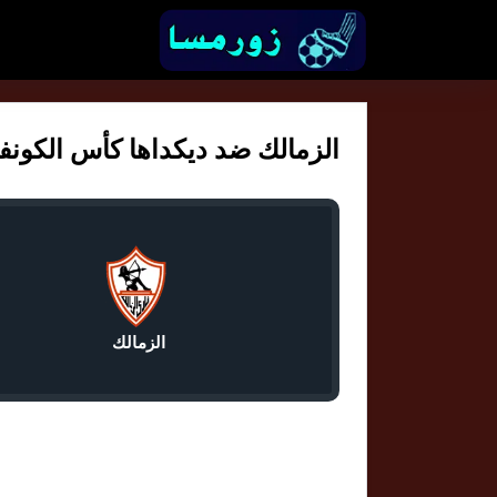
الزمالك ضد ديكداها كأس الكونفيدرال
الزمالك