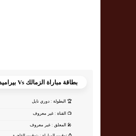
بطاقة مباراة الزمالك Vs بيراميدز
🏆
البطولة : دوري نايل
📺
القناة : غير معروف
🎤
المعلق : غير معروف
⌚
توقيت المباراة : بتوقيت القاهرة