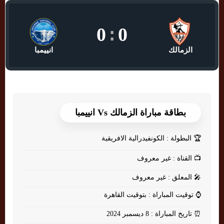
0
:
0
الزمالك
انييمبا
بطاقة مباراة الزمالك Vs انييمبا
🏆
البطولة : الكونفيدرالية الافريقية
📺
القناة : غير معروف
🎤
المعلق : غير معروف
⌚
توقيت المباراة : بتوقيت القاهرة
⏰
تاريخ المباراة : 8 ديسمبر 2024