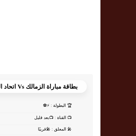
بطاقة مباراة الزمالك Vs اتحاد العاصمة
🏆
البطولة : ⚡⚽
📺
القناة : 📺بعد قليل
🎤
المعلق : 🎤قريبًا