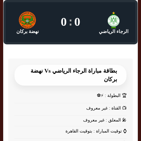
0
:
0
الرجاء الرياضي
نهضة بركان
بطاقة مباراة الرجاء الرياضي Vs نهضة
بركان
🏆
البطولة : ⚡⚽
📺
القناة : غير معروف
🎤
المعلق : غير معروف
⌚
توقيت المباراة : بتوقيت القاهرة