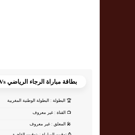
بطاقة مباراة الرجاء الرياضي Vs الفتح الرباطي
🏆
البطولة : البطولة الوطنية المغربية
📺
القناة : غير معروف
🎤
المعلق : غير معروف
⌚
توقيت المباراة : بتوقيت القاهرة