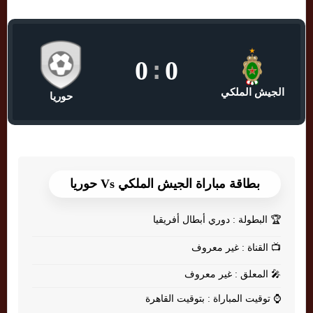
0
:
0
الجيش الملكي
حوريا
بطاقة مباراة الجيش الملكي Vs حوريا
🏆
البطولة : دوري أبطال أفريقيا
📺
القناة : غير معروف
🎤
المعلق : غير معروف
⌚
توقيت المباراة : بتوقيت القاهرة