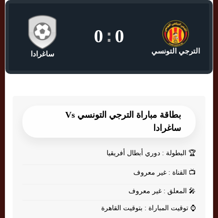
0
:
0
الترجي التونسي
ساغرادا
بطاقة مباراة الترجي التونسي Vs
ساغرادا
🏆
البطولة : دوري أبطال أفريقيا
📺
القناة : غير معروف
🎤
المعلق : غير معروف
⌚
توقيت المباراة : بتوقيت القاهرة