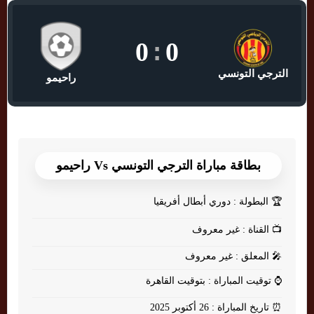
0
:
0
الترجي التونسي
راحيمو
بطاقة مباراة الترجي التونسي Vs راحيمو
🏆
البطولة : دوري أبطال أفريقيا
📺
القناة : غير معروف
🎤
المعلق : غير معروف
⌚
توقيت المباراة : بتوقيت القاهرة
⏰
تاريخ المباراة : 26 أكتوبر 2025