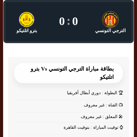
0
:
0
الترجي التونسي
بترو اتلتيكو
بطاقة مباراة الترجي التونسي Vs بترو
اتلتيكو
🏆
البطولة : دوري أبطال أفريقيا
📺
القناة : غير معروف
🎤
المعلق : غير معروف
⌚
توقيت المباراة : بتوقيت القاهرة