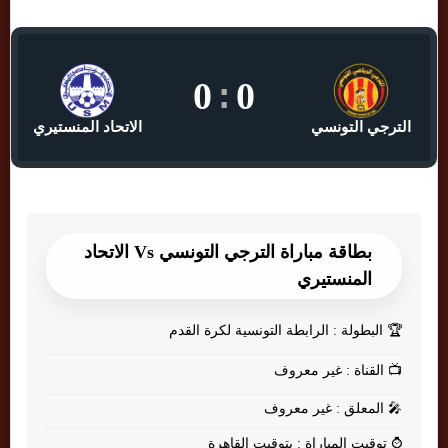
0
:
0
الترجي التونسي
الاتحاد المنستيري
بطاقة مباراة الترجي التونسي Vs الاتحاد
المنستيري
🏆
البطولة : الرابطة التونسية لكرة القدم
📺
القناة : غير معروف
🎤
المعلق : غير معروف
⌚
توقيت المباراة : بتوقيت القاهرة