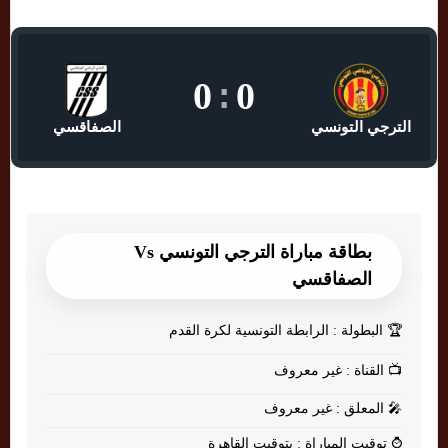
0
:
0
الترجي التونسي
الصفاقسي
بطاقة مباراة الترجي التونسي Vs
الصفاقسي
🏆
البطولة : الرابطة التونسية لكرة القدم
📺
القناة : غير معروف
🎤
المعلق : غير معروف
⌚
توقيت المباراة : بتوقيت القاهرة