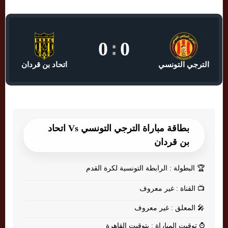
0
:
0
الترجي التونسي
اتحاد بن قردان
بطاقة مباراة الترجي التونسي Vs اتحاد
بن قردان
🏆
البطولة : الرابطة التونسية لكرة القدم
📺
القناة : غير معروف
🎤
المعلق : غير معروف
⌚
توقيت المباراة : بتوقيت القاهرة