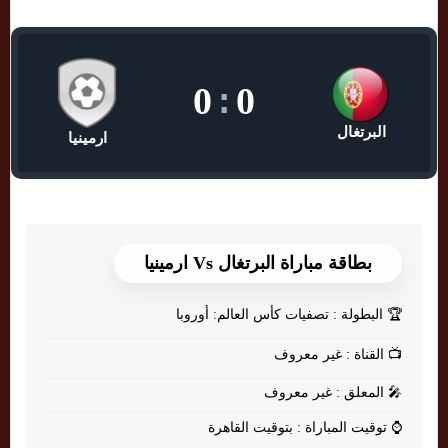
0
:
0
البرتغال
ارمينيا
بطاقة مباراة البرتغال Vs ارمينيا
🏆
البطولة : تصفيات كأس العالم: أوروبا
📺
القناة : غير معروف
🎤
المعلق : غير معروف
⌚
توقيت المباراة : بتوقيت القاهرة