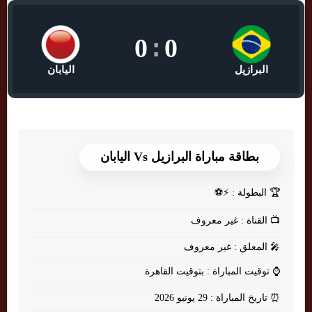
0
:
0
البرازيل
اليابان
بطاقة مباراة البرازيل Vs اليابان
🏆
البطولة : ⚡⚽
📺
القناة : غير معروف
🎤
المعلق : غير معروف
⌚
توقيت المباراة : بتوقيت القاهرة
⏰
تاريخ المباراة : 29 يونيو 2026