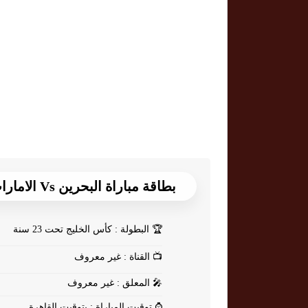
بطاقة مباراة البحرين Vs الامارات
🏆
البطولة : كأس الخليج تحت 23 سنة
📺
القناة : غير معروف
🎤
المعلق : غير معروف
⌚
توقيت المباراة : بتوقيت القاهرة