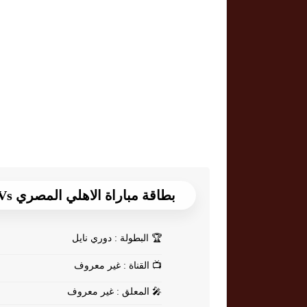
بطاقة مباراة الاهلي المصري Vs كهرباء الاسماعيلية
🏆
البطولة : دوري نايل
📺
القناة : غير معروف
🎤
المعلق : غير معروف