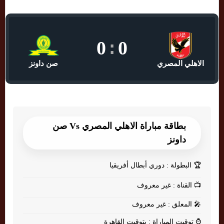
0
:
0
الاهلي المصري
صن داونز
بطاقة مباراة الاهلي المصري Vs صن
داونز
🏆
البطولة : دوري أبطال أفريقيا
📺
القناة : غير معروف
🎤
المعلق : غير معروف
⌚
توقيت المباراة : بتوقيت القاهرة