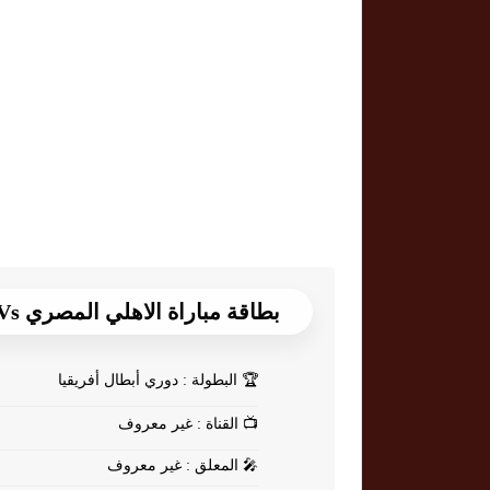
بطاقة مباراة الاهلي المصري Vs ايغل نوار
🏆
البطولة : دوري أبطال أفريقيا
📺
القناة : غير معروف
🎤
المعلق : غير معروف