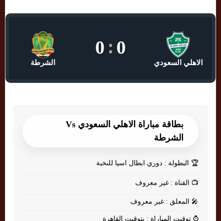
0
:
0
الاهلي السعودي
الشرطة
بطاقة مباراة الاهلي السعودي Vs
الشرطة
🏆
البطولة : دوري ابطال اسيا للنخبة
📺
القناة : غير معروف
🎤
المعلق : غير معروف
⌚
توقيت المباراة : بتوقيت القاهرة