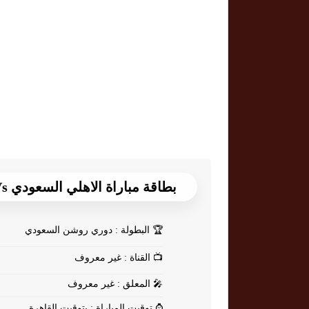
بطاقة مباراة الاهلي السعودي Vs الشباب
🏆
البطولة : دوري روشن السعودي
📺
القناة : غير معروف
🎤
المعلق : غير معروف
⌚
توقيت المباراة : بتوقيت القاهرة