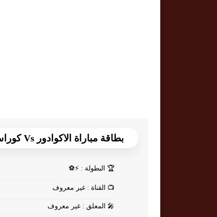
بطاقة مباراة الاكوادور Vs كوراساو
🏆
البطولة : ⚡⚽
📺
القناة : غير معروف
🎤
المعلق : غير معروف