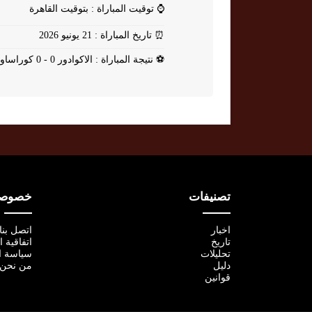
⌚
توقيت المباراة : بتوقيت القاهرة
⏰
تاريخ المباراة : 21 يونيو 2026
⚽
نتيجة المباراة : الاكوادور 0 - 0 كوراساو
تصنيفات
خصوصية
اخبار
اتصل بنا
تاريخ
اتفاقية 
تحليلات
سياسة ا
دليل
من نحن
قوانين