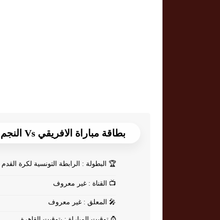
بطاقة مباراة الافريقي Vs النجم الساحلي
🏆
البطولة : الرابطة التونسية لكرة القدم
📺
القناة : غير معروف
🎤
المعلق : غير معروف
⌚
توقيت المباراة : بتوقيت القاهرة