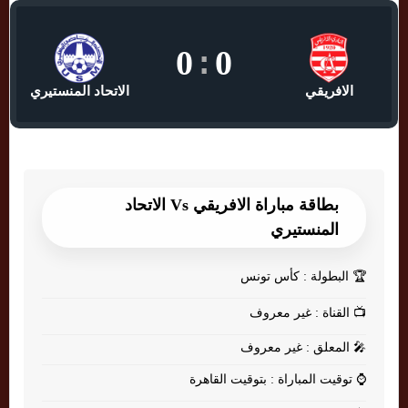
0
:
0
الافريقي
الاتحاد المنستيري
بطاقة مباراة الافريقي Vs الاتحاد
المنستيري
🏆
البطولة : كأس تونس
📺
القناة : غير معروف
🎤
المعلق : غير معروف
⌚
توقيت المباراة : بتوقيت القاهرة